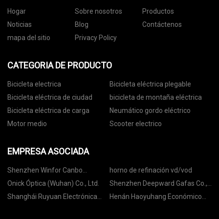
Hogar
Sobre nosotros
Productos
Noticias
Blog
Contáctenos
mapa del sitio
Privacy Policy
CATEGORIA DE PRODUCTO
Bicicleta electrica
Bicicleta eléctrica plegable
Bicicleta eléctrica de ciudad
bicicleta de montaña eléctrica
Bicicleta eléctrica de carga
Neumático gordo eléctrico
Motor medio
Scooter electrico
EMPRESA ASOCIADA
Shenzhen Winfor Canbo
horno de refinación vd/vod
Technology Co., Ltd.
Onick Óptica (Wuhan) Co., Ltd.
Shenzhen Deepward Gafas Co.,
Ltd
Shanghái Ruyuan Electrónica
Henán Haoyuhang Económico
Materiales Co., Limitado.
&Comercio Co., Limitado.