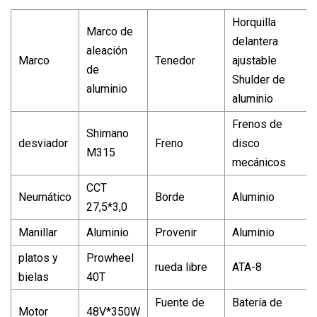
Horquilla
Marco de
delantera
aleación
Marco
Tenedor
ajustable
de
Shulder de
aluminio
aluminio
Frenos de
Shimano
desviador
Freno
disco
M315
mecánicos
CCT
Neumático
Borde
Aluminio
27,5*3,0
Manillar
Aluminio
Provenir
Aluminio
platos y
Prowheel
rueda libre
ATA-8
bielas
40T
Fuente de
Batería de
Motor
48V*350W