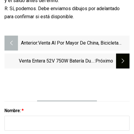
y el saldo antes del envío.
R: Sí, podemos. Debe enviarnos dibujos por adelantado
para confirmar si está disponible.
Anterior:
Venta Al Por Mayor De China, Bicicleta
Eléctrica De Ciudad, Marco De Aleación De
Aluminio De Fibra De Carbono, Potencia De
Venta Entera 52V 750W Batería Dual
:próximo
Litio, Suspensión Completa, Bicicleta
Neumático Gordo Ciclomotor 20 Pulgadas
Eléctrica De Ciudad Bicystar Para La Venta
Cargo Bicicleta De Carretera Eléctrica
Nombre:
*